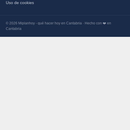
Uso de cookies
© 2026 Miplanhoy - qué hacer hoy en Cantabria · Hecho con ❤️ en
Cantabria