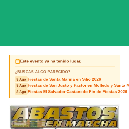
Este evento ya ha tenido lugar.
¿BUSCAS ALGO PARECIDO?
Fiestas de Santa Marina en Silio 2026
8 Ago
Fiestas de San Justo y Pastor en Molledo y Santa M
8 Ago
Fiestas El Salvador Castanedo Fin de Fiestas 2026
8 Ago