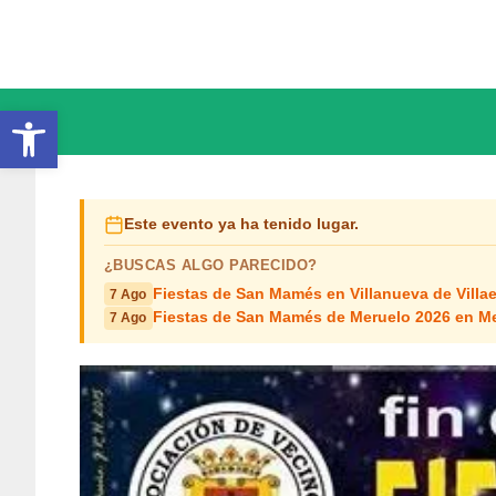
Saltar
al
contenido
Abrir barra de herramientas
Este evento ya ha tenido lugar.
¿BUSCAS ALGO PARECIDO?
Fiestas de San Mamés en Villanueva de Villa
7 Ago
Fiestas de San Mamés de Meruelo 2026 en M
7 Ago