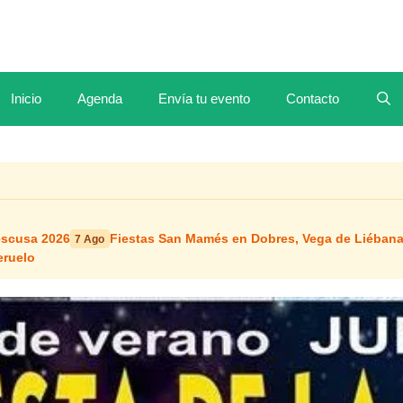
Inicio
Agenda
Envía tu evento
Contacto
escusa 2026
Fiestas San Mamés en Dobres, Vega de Liéban
7 Ago
eruelo