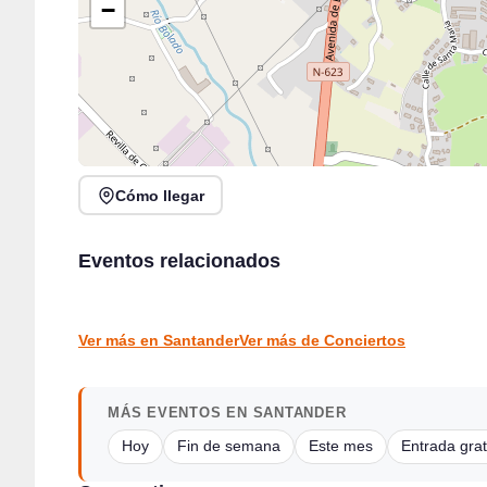
−
Cómo llegar
Recital de canto y piano con Anastasia Golub y
Jack Moore Band en directo en Sarón
Eventos relacionados
Álvaro Piedra
Sarón
Santander
CONCIERTOS
CONCIERTOS
Ver más en Santander
Ver más de Conciertos
MÁS EVENTOS EN SANTANDER
Hoy
Fin de semana
Este mes
Entrada grat