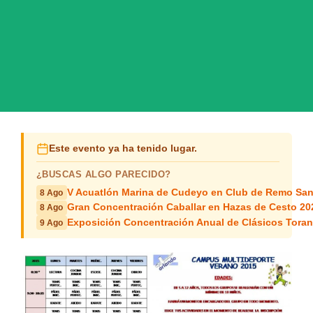
Este evento ya ha tenido lugar.
¿BUSCAS ALGO PARECIDO?
V Acuatlón Marina de Cudeyo en Club de Remo San
8 Ago
Gran Concentración Caballar en Hazas de Cesto 20
8 Ago
Exposición Concentración Anual de Clásicos Tora
9 Ago