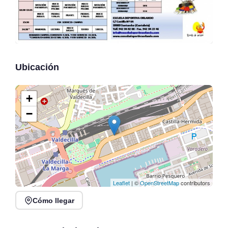
Ubicación
+
−
Leaflet
| ©
OpenStreetMap
contributors
Cómo llegar
V Acuatlón Marina de
Gran Concentración
Cudeyo en Club de Remo
Caballar en Hazas de
San Pantaleón, Pontejos
Cesto 2026