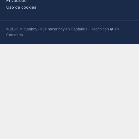
Privacidad
Uso de cookies
© 2026 Miplanhoy - qué hacer hoy en Cantabria · Hecho con ❤️ en
Cantabria