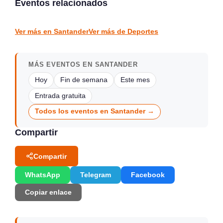
Eventos relacionados
Marina de Cudeyo
Hazas de Cesto
DEPORTES
DEPORTES
Ver más en Santander
Ver más de Deportes
MÁS EVENTOS EN SANTANDER
Hoy
Fin de semana
Este mes
Entrada gratuita
Todos los eventos en Santander →
Compartir
Compartir
WhatsApp
Telegram
Facebook
Copiar enlace