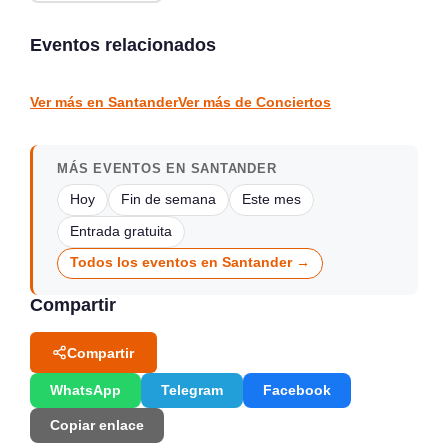
Verano Mix Fiesta de
Noches de Conciertos en
Blanco en Escenario
Piélagos, ciclo de música
Santander
en directo
Eventos relacionados
Santander
Piélagos
CONCIERTOS
CONCIERTOS
Ver más en Santander
Ver más de Conciertos
MÁS EVENTOS EN SANTANDER
Hoy
Fin de semana
Este mes
Entrada gratuita
Todos los eventos en Santander →
Compartir
Compartir
WhatsApp
Telegram
Facebook
Copiar enlace