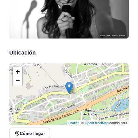
Ubicación
+
−
Leaflet
| ©
OpenStreetMap
contributors
Cómo llegar