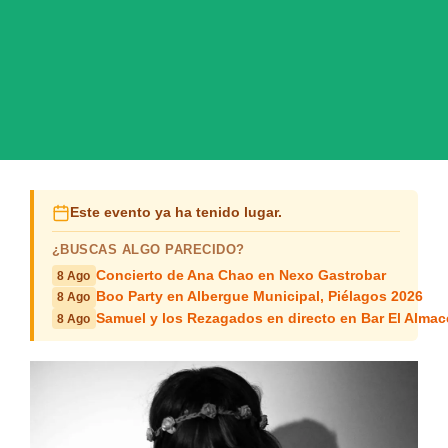
Este evento ya ha tenido lugar.
¿BUSCAS ALGO PARECIDO?
Concierto de Ana Chao en Nexo Gastrobar
8 Ago
Boo Party en Albergue Municipal, Piélagos 2026
8 Ago
Samuel y los Rezagados en directo en Bar El Alma
8 Ago